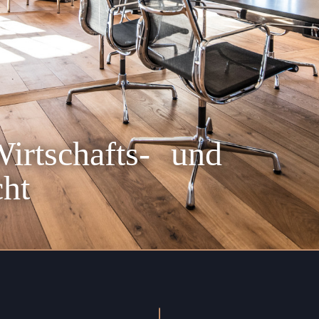
l
 Wirtschafts- und
cht